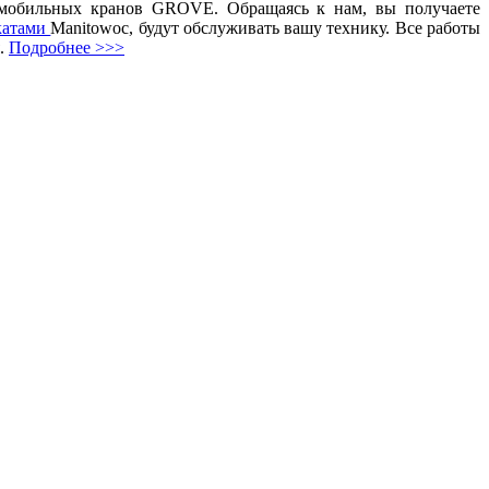
омобильных кранов GROVE. Обращаясь к нам, вы получаете
катами
Manitowoc, будут обслуживать вашу технику. Все работы
я.
Подробнее >>>