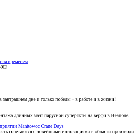
ная временем
60E!
 завтрашнем дне и только победы – в работе и в жизни!
онтажа длинных мачт парусной суперяхты на верфи в Неаполе.
приятии Manitowoc Crane Days
сть сочетаются с новейшими инновациями в области производ