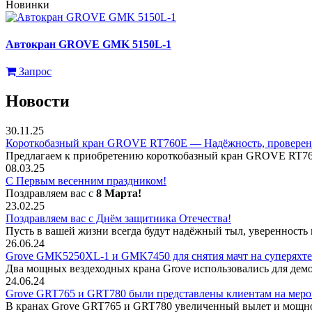
Новинки
Автокран GROVE GMK 5150L-1
Запрос
Новости
30.11.25
Короткобазный кран GROVE RT760E — Надёжность, проверен
Предлагаем к приобретению короткобазный кран GROVE RT7
08.03.25
С Первым весенним праздником!
Поздравляем вас с
8 Марта!
23.02.25
Поздравляем вас с Днём защитника Отечества!
Пусть в вашей жизни всегда будут
надёжный тыл, уверенность в
26.06.24
Grove GMK5250XL-1 и GMK7450 для снятия мачт на суперяхте
Два мощных вездеходных крана Grove использовались для дем
24.06.24
Grove GRT765 и GRT780 были представлены клиентам на меро
В кранах Grove GRT765 и GRT780 увеличенный вылет и мощно